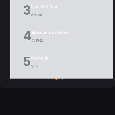
3
Love For You
5010
4
Blossoms of Power
2542
5
Payback
8263