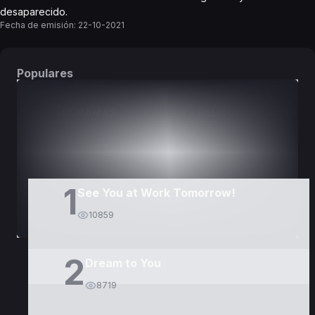
desaparecido.
Fecha de emisión:
22-10-2021
Populares
DORAMAS
PELÍCULAS
1
See You at Work Tomorrow!
10859
2
Dream to You
8719