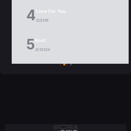
4
Love For You
5316
5
Knot
10324