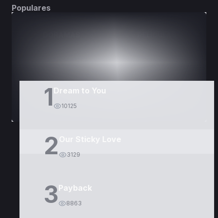
Populares
DORAMAS
PELÍCULAS
1
Dream to You
10125
2
Our Sticky Love
3129
3
Payback
8863