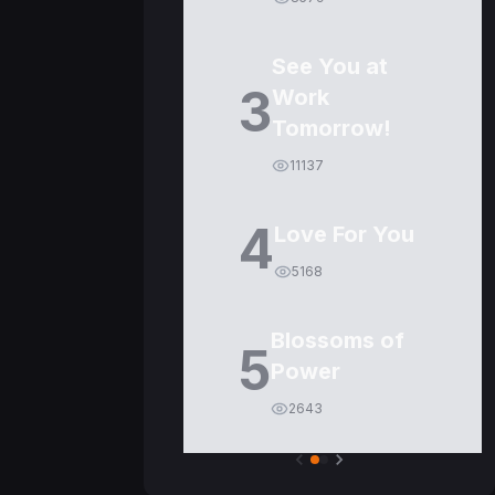
See You at
3
Work
Tomorrow!
11137
4
Love For You
5168
Blossoms of
5
Power
2643