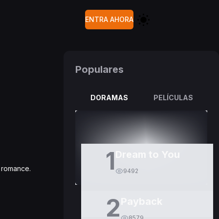
ENTRA AHORA
Populares
DORAMAS
PELÍCULAS
1
Dream to You
g romance.
9492
2
Payback
8579