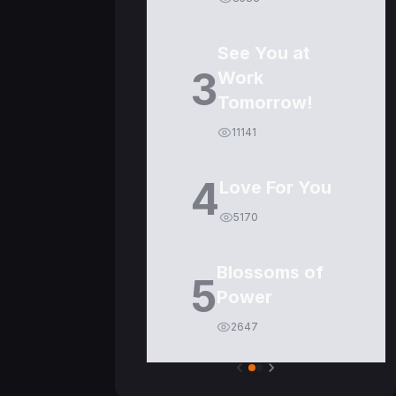
See You at
3
Work
Tomorrow!
11141
4
Love For You
5170
Blossoms of
5
Power
2647