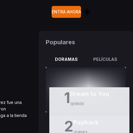
ENTRA AHORA
Populares
DORAMAS
PELÍCULAS
1
Dream to You
vez fue una
9500
ron
ga a la tienda
2
Payback
8583