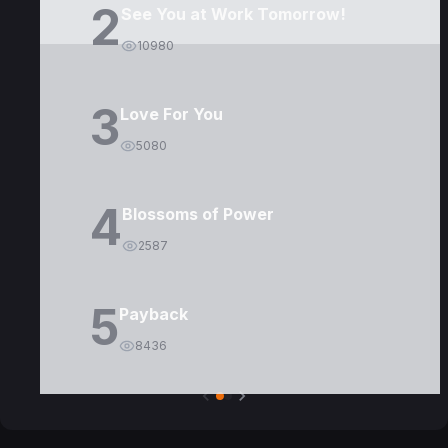
2
See You at Work Tomorrow!
10980
3
Love For You
5080
4
Blossoms of Power
2587
5
Payback
8436