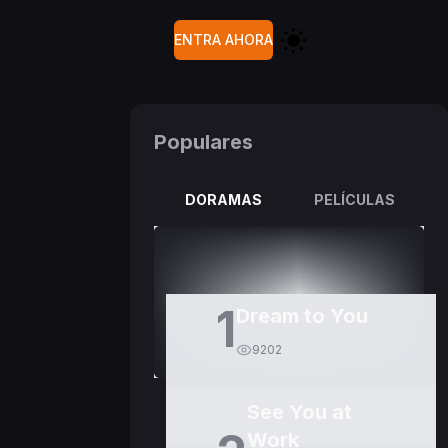
ENTRA AHORA
Populares
DORAMAS
PELÍCULAS
1
Dream to You
9202
See You at
Work