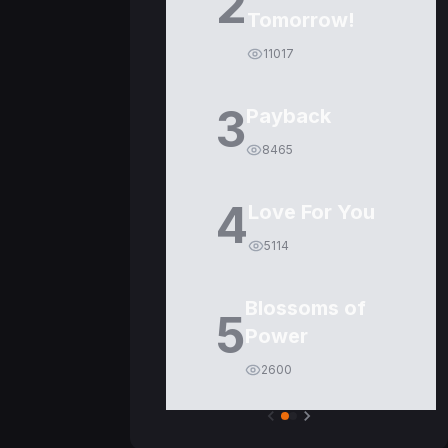
2
Tomorrow!
11017
3
Payback
8465
4
Love For You
5114
Blossoms of
5
Power
2600