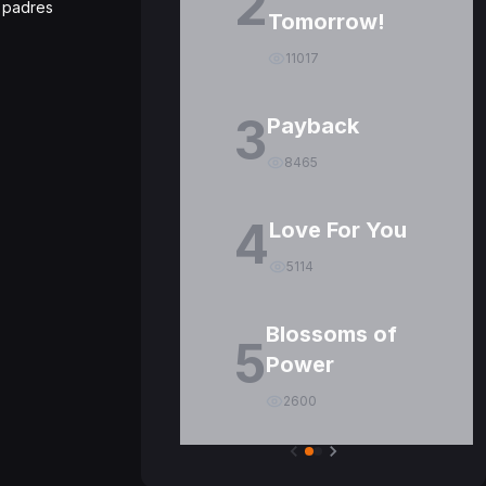
2
s padres
Tomorrow!
11017
3
Payback
8465
4
Love For You
5114
Blossoms of
5
Power
2600