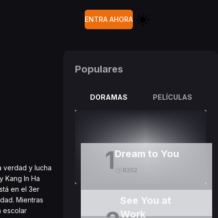
ENTRA AHORA
Populares
DORAMAS
PELÍCULAS
1
Dream to You
a verdad y lucha
9202
 y Kang In Ha
stá en el 3er
See You at
rdad. Mientras
n escolar
Work