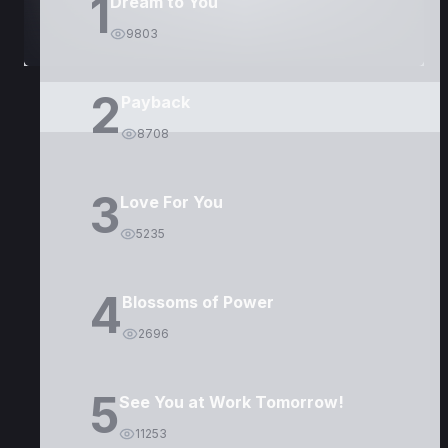
1
Dream to You
9803
2
Payback
8708
3
Love For You
5235
4
Blossoms of Power
2696
5
See You at Work Tomorrow!
11253