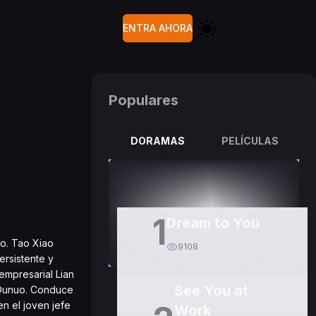
ENTRA AHORA
Populares
DORAMAS
PELÍCULAS
1
Dream to You
do. Tao Xiao
9108
ersistente y
empresarial Lian
See You at
s Ounuo. Conduce
n el joven jefe
Work