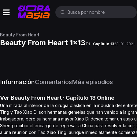
Beauty From Heart
Beauty From Heart 1x13
T1 · Capítulo 13
23-01-2021
Información
Comentarios
Más episodios
Ver
Beauty From Heart
· Capítulo
13
Online
Una mirada al interior de la cirugía plástica en la industria del ent
Ting y Tao Xiao Di son hermanas gemelas que han venido a la gran 
trabajadora, pero su hermana mayor Xiao Di desea tomar un atajo usa
Sheng recibió el encargo de regresar a China para resolver la cri
a una reunión con Tao Xiao Ting, aunque inmediatamente comienzan c