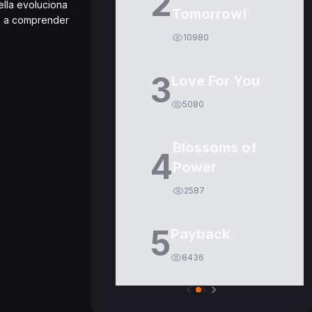
2
ella evoluciona
Tomorrow!
egó a comprender
10980
3
Love For You
5080
Blossoms of
4
Power
2587
5
Payback
8436