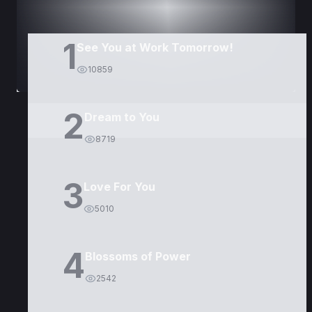
1
See You at Work Tomorrow!
10859
2
Dream to You
8719
3
Love For You
5010
4
Blossoms of Power
2542