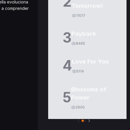
2
ella evoluciona
Tomorrow!
egó a comprender
11017
3
Payback
8465
4
Love For You
5114
Blossoms of
5
Power
2600