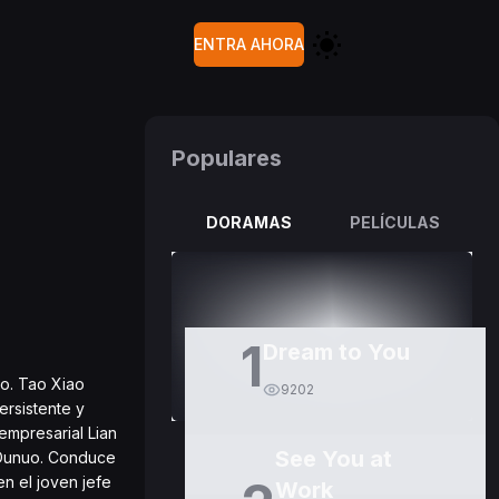
ENTRA AHORA
Populares
DORAMAS
PELÍCULAS
1
Dream to You
do. Tao Xiao
9202
ersistente y
empresarial Lian
See You at
s Ounuo. Conduce
n el joven jefe
Work