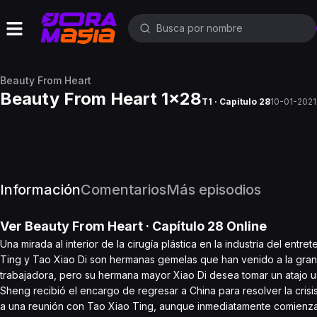
Beauty From Heart
Beauty From Heart 1x28
T1 · Capítulo 28
10-01-2021
Información
Comentarios
Más episodios
Ver
Beauty From Heart
· Capítulo
28
Online
Una mirada al interior de la cirugía plástica en la industria del ent
Ting y Tao Xiao Di son hermanas gemelas que han venido a la gran 
trabajadora, pero su hermana mayor Xiao Di desea tomar un atajo usa
Sheng recibió el encargo de regresar a China para resolver la cri
a una reunión con Tao Xiao Ting, aunque inmediatamente comienzan c