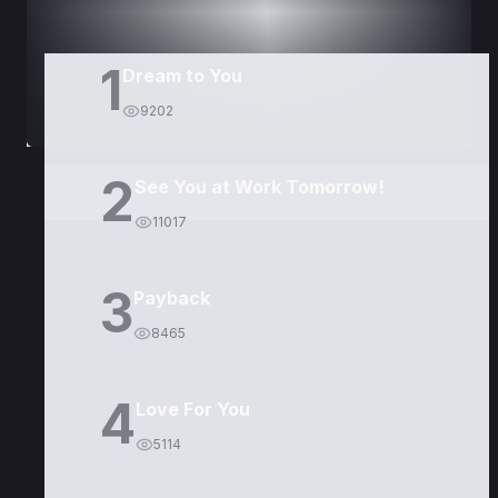
1
Dream to You
9202
2
See You at Work Tomorrow!
11017
3
Payback
8465
4
Love For You
5114