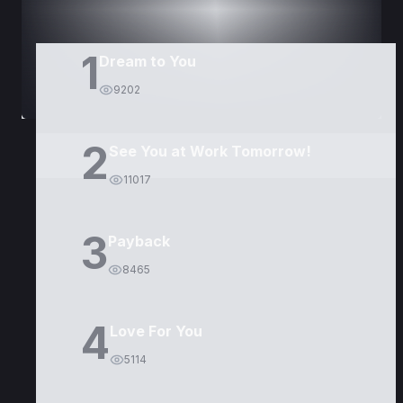
1
Dream to You
9202
2
See You at Work Tomorrow!
11017
3
Payback
8465
4
Love For You
5114