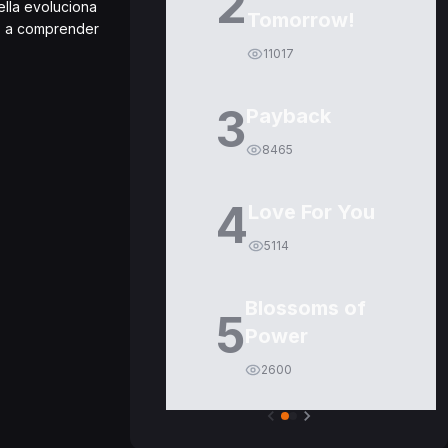
2
ella evoluciona
Tomorrow!
egó a comprender
11017
3
Payback
8465
4
Love For You
5114
Blossoms of
5
Power
2600