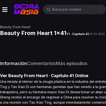
Beauty From Heart
Beauty From Heart 1x41
T1 · Capítulo 41
23-01-2021
Información
Comentarios
Más episodios
Ver
Beauty From Heart
· Capítulo
41
Online
Una mirada al interior de la cirugía plástica en la industria del ent
Ting y Tao Xiao Di son hermanas gemelas que han venido a la gran 
trabajadora, pero su hermana mayor Xiao Di desea tomar un atajo usa
Sheng recibió el encargo de regresar a China para resolver la cri
a una reunión con Tao Xiao Ting, aunque inmediatamente comienzan c