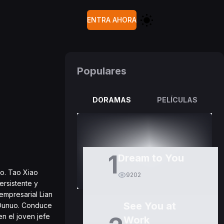
ENTRA AHORA
Populares
DORAMAS
PELÍCULAS
1
Dream to You
do. Tao Xiao
9202
ersistente y
empresarial Lian
See You at
s Ounuo. Conduce
n el joven jefe
Work