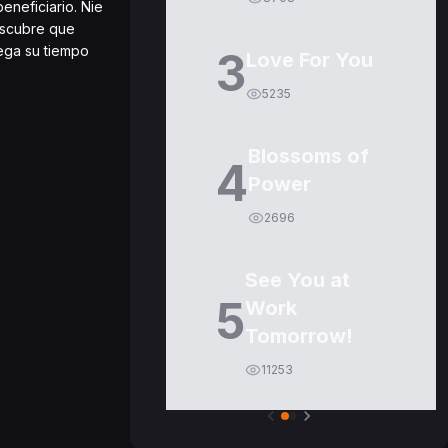
eneficiario. Nie
escubre que
rega su tiempo
3
Love For You
5235
Blossoms of
4
Power
2696
See You at
5
Work
Tomorrow!
11253