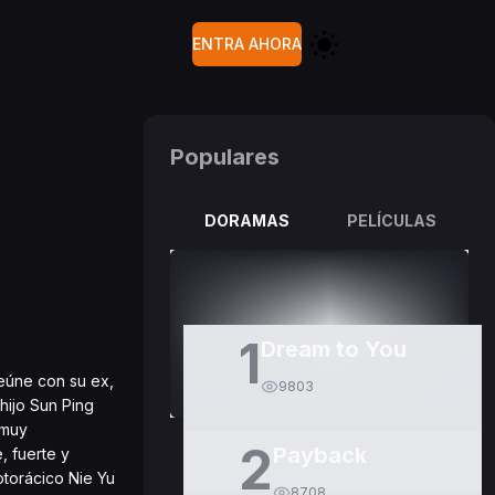
ENTRA AHORA
Populares
DORAMAS
PELÍCULAS
1
Dream to You
reúne con su ex,
9803
hijo Sun Ping
 muy
2
Payback
, fuerte y
otorácico Nie Yu
8708