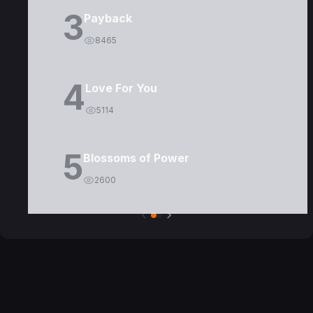
3
Payback
8465
4
Love For You
5114
5
Blossoms of Power
2600