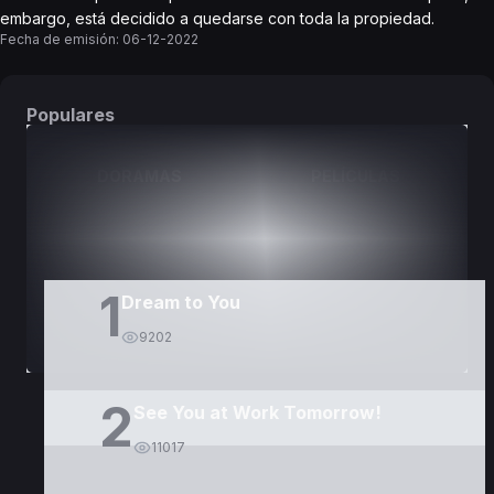
embargo, está decidido a quedarse con toda la propiedad.
Fecha de emisión:
06-12-2022
Populares
DORAMAS
PELÍCULAS
1
Dream to You
9202
2
See You at Work Tomorrow!
11017