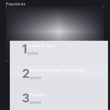
Populares
DORAMAS
PELÍCULAS
1
Dream to You
9202
2
See You at Work Tomorrow!
11017
3
Payback
8465