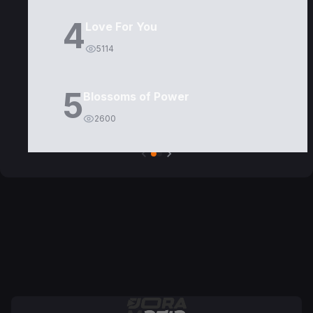
4
Love For You
5114
5
Blossoms of Power
2600