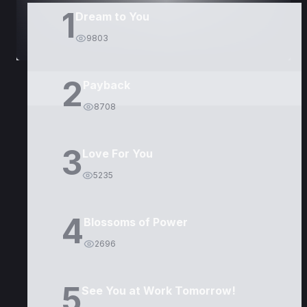
1
Dream to You
9803
2
Payback
8708
3
Love For You
5235
4
Blossoms of Power
2696
5
See You at Work Tomorrow!