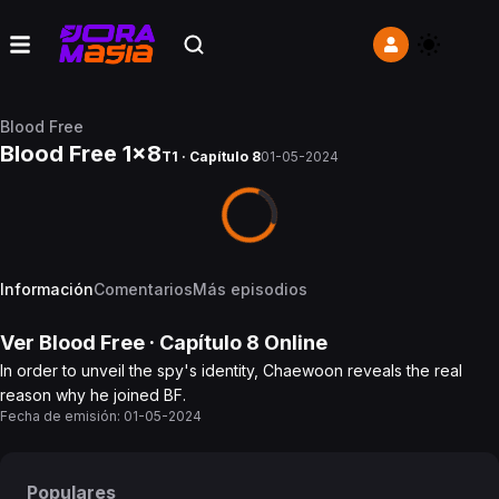
Blood Free
Blood Free 1x8
T1 · Capítulo 8
01-05-2024
Información
Comentarios
Más episodios
Ver
Blood Free
· Capítulo
8
Online
In order to unveil the spy's identity, Chaewoon reveals the real
reason why he joined BF.
Fecha de emisión:
01-05-2024
Populares