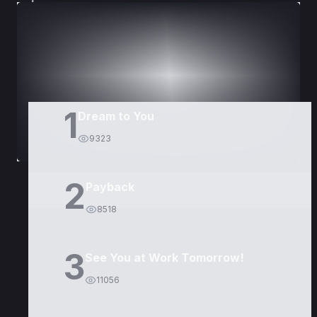
DORAMAS
PELÍCULAS
1
Dream to You
9323
2
Payback
8518
3
See You at Work Tomorrow!
11056