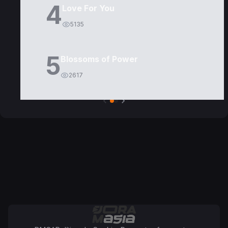
4
Love For You
5135
5
Blossoms of Power
2617