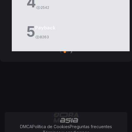
4
2542
5
Payback
8263
DMCA
Política de Cookies
Preguntas frecuentes