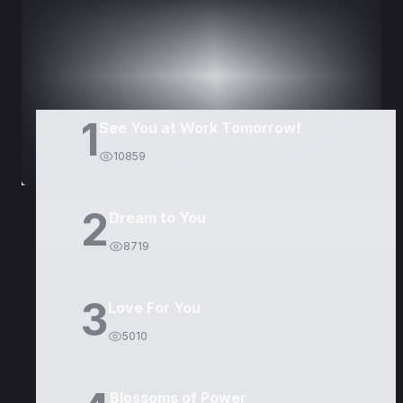
DORAMAS
PELÍCULAS
1
See You at Work Tomorrow!
10859
2
Dream to You
8719
3
Love For You
5010
Blossoms of Power