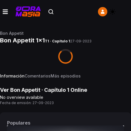
Bon Appetit
Bon Appetit 1x1
T1 · Capítulo 1
27-09-2023
Información
Comentarios
Más episodios
Ver
Bon Appetit
· Capítulo
1
Online
No overview available
Fecha de emisión:
27-09-2023
Populares