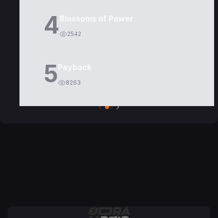
4
Blossoms of Power
2542
5
Payback
8263