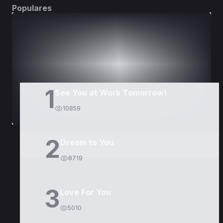
Populares
DORAMAS
PELÍCULAS
1
See You at Work Tomorrow!
10859
2
Dream to You
8719
3
Love For You
5010