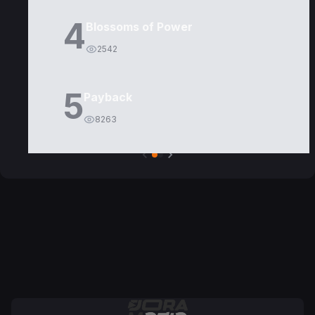
4
Blossoms of Power
2542
5
Payback
8263