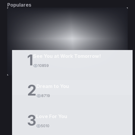
Populares
DORAMAS
PELÍCULAS
1
See You at Work Tomorrow!
10859
2
Dream to You
8719
3
Love For You
5010