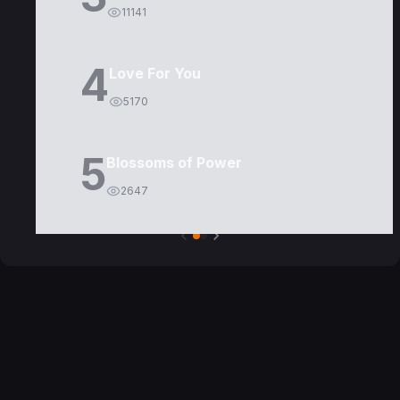
11141
4
Love For You
5170
5
Blossoms of Power
2647