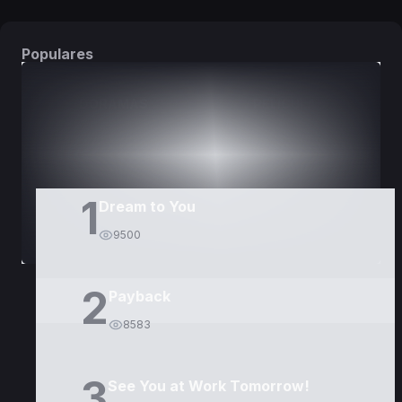
Populares
DORAMAS
PELÍCULAS
1
Dream to You
9500
2
Payback
8583
3
See You at Work Tomorrow!