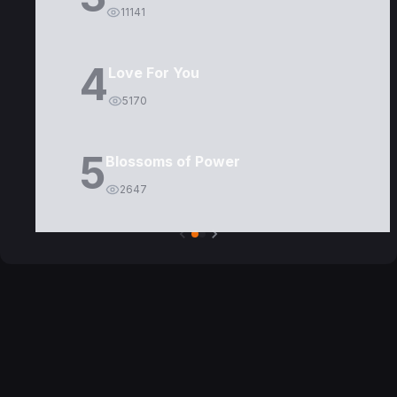
11141
4
Love For You
5170
5
Blossoms of Power
2647