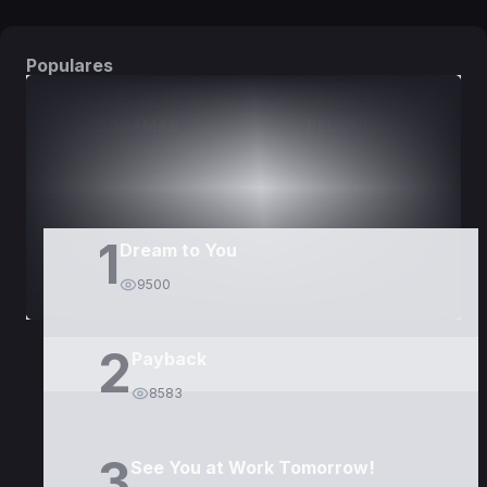
Populares
DORAMAS
PELÍCULAS
1
Dream to You
9500
2
Payback
8583
3
See You at Work Tomorrow!