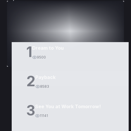
DORAMAS
PELÍCULAS
1
Dream to You
9500
2
Payback
8583
3
See You at Work Tomorrow!
11141