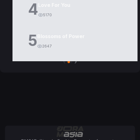
4
Love For You
5170
5
Blossoms of Power
2647