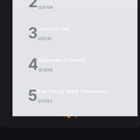
2
8708
3
Love For You
5235
4
Blossoms of Power
2696
5
See You at Work Tomorrow!
11253