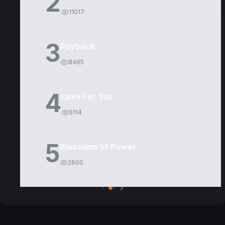
2
11017
3
Payback
8465
4
Love For You
5114
5
Blossoms of Power
2600