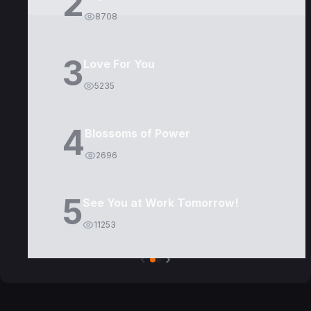
2
8708
3
Love For You
5235
4
Blossoms of Power
2696
5
See You at Work Tomorrow!
11253