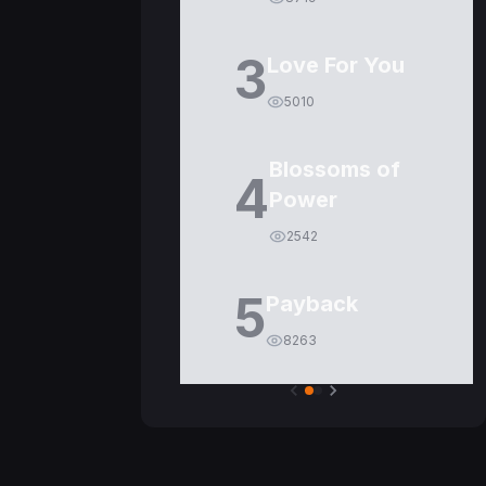
3
Love For You
5010
Blossoms of
4
Power
2542
5
Payback
8263