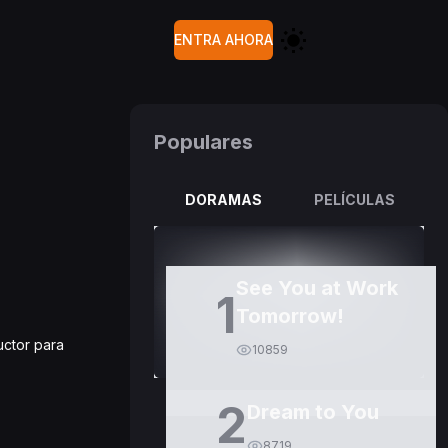
ENTRA AHORA
Populares
DORAMAS
PELÍCULAS
See You at Work
1
Tomorrow!
uctor para
10859
2
Dream to You
8719