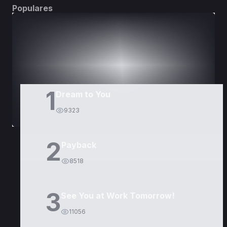
Populares
DORAMAS
PELÍCULAS
1
Dream to You
9323
2
Payback
8518
3
See You at Work Tomorrow!
11056