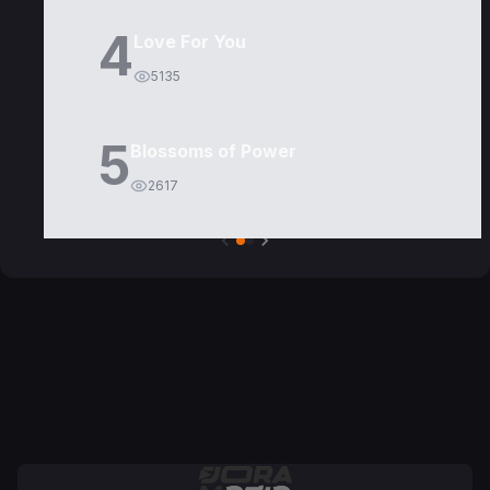
4
Love For You
5135
5
Blossoms of Power
2617