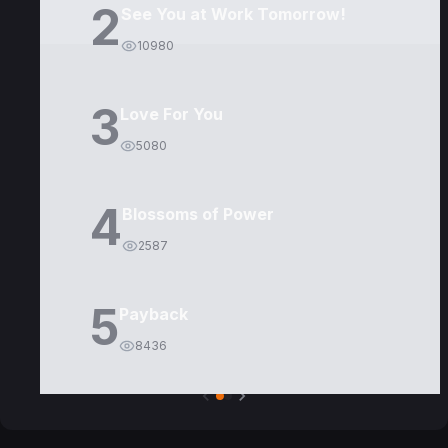
2
See You at Work Tomorrow!
10980
3
Love For You
5080
4
Blossoms of Power
2587
5
Payback
8436