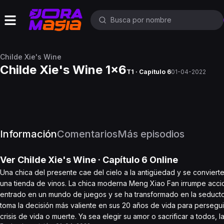
Childe Xie's Wine
Childe Xie's Wine 1x6
T1 · Capítulo 6
01-04-2022
Información
Comentarios
Más episodios
Ver
Childe Xie's Wine
· Capítulo
6
Online
Una chica del presente cae del cielo a la antigüedad y se conviert
una tienda de vinos. La chica moderna Meng Xiao Fan irrumpe acci
entrado en un mundo de juegos y se ha transformado en la seducto
toma la decisión más valiente en sus 20 años de vida para persegui
crisis de vida o muerte. Ya sea elegir su amor o sacrificar a todos,