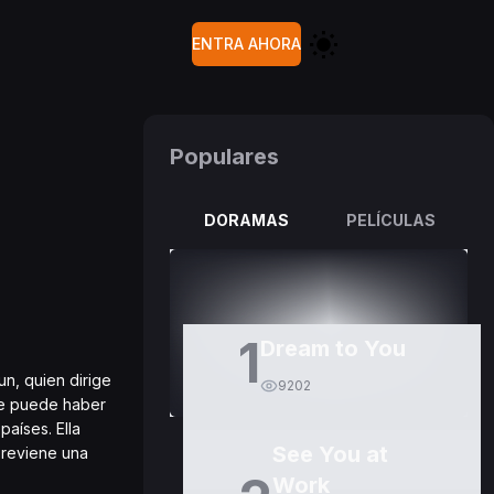
ENTRA AHORA
Populares
DORAMAS
PELÍCULAS
1
Dream to You
un, quien dirige
9202
ue puede haber
aíses. Ella
See You at
breviene una
Work