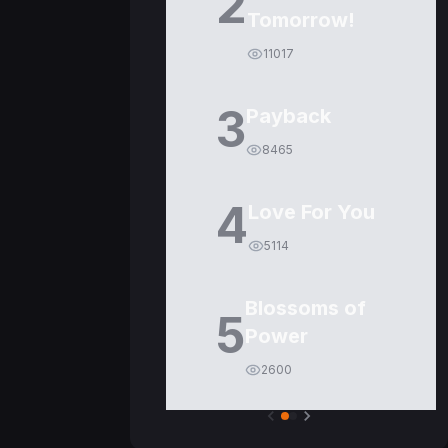
2
Tomorrow!
11017
3
Payback
8465
4
Love For You
5114
Blossoms of
5
Power
2600