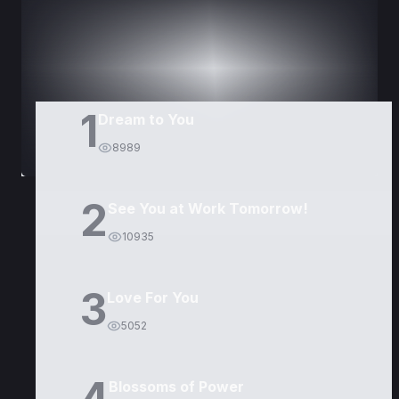
DORAMAS
PELÍCULAS
1
Dream to You
8989
2
See You at Work Tomorrow!
10935
3
Love For You
5052
4
Blossoms of Power