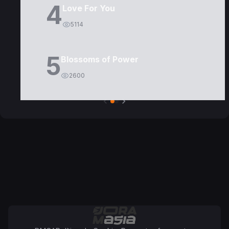
4
Love For You
5114
5
Blossoms of Power
2600