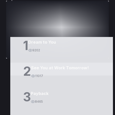
DORAMAS
PELÍCULAS
1
Dream to You
9202
2
See You at Work Tomorrow!
11017
3
Payback
8465