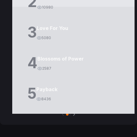
2
10980
3
Love For You
5080
4
Blossoms of Power
2587
5
Payback
8436