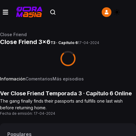
Close Friend
Close Friend 3x6
T3 · Capítulo 6
17-04-2024
Información
Comentarios
Más episodios
Ver
Close Friend
Temporada 3
· Capítulo
6
Online
The gang finally finds their passports and fulfills one last wish
before returning home.
Fecha de emisión:
17-04-2024
Populares