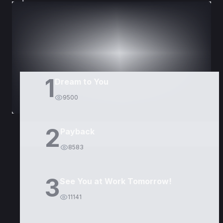
DORAMAS
PELÍCULAS
1
Dream to You
9500
2
Payback
8583
3
See You at Work Tomorrow!
11141