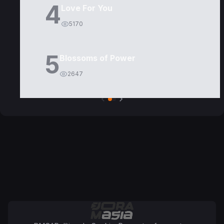
4
Love For You
5170
5
Blossoms of Power
2647