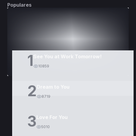
Populares
DORAMAS
PELÍCULAS
1
See You at Work Tomorrow!
10859
2
Dream to You
8719
3
Love For You
5010