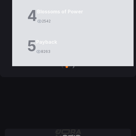
4
Blossoms of Power
2542
5
Payback
8263