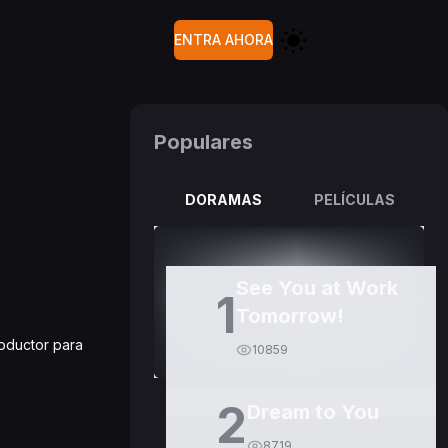
ENTRA AHORA
Populares
DORAMAS
PELÍCULAS
See You at Work
1
Tomorrow!
roductor para
10859
2
Dream to You
8719