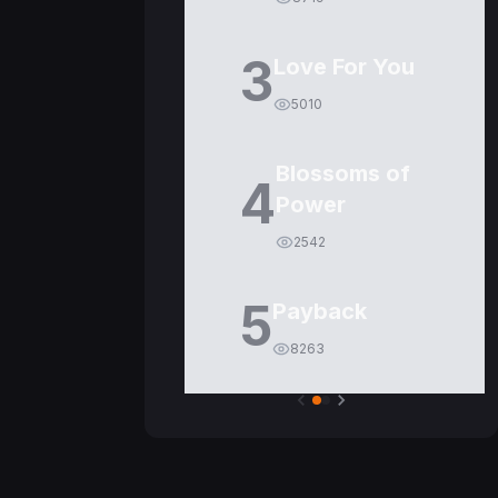
3
Love For You
5010
Blossoms of
4
Power
2542
5
Payback
8263