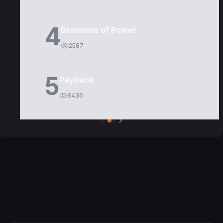
4
Blossoms of Power
2587
5
Payback
8436