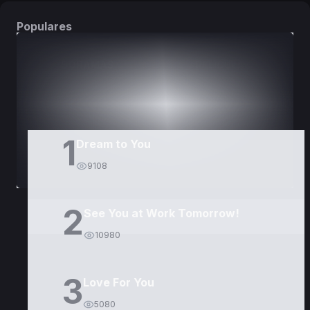
Populares
DORAMAS
PELÍCULAS
1
Dream to You
9108
2
See You at Work Tomorrow!
10980
3
Love For You
5080