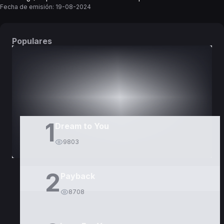
Fecha de emisión:
19-08-2024
Populares
DORAMAS
PELÍCULAS
1
Dream to You
9803
2
Payback
8708