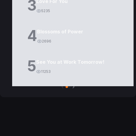
3
Love For You
5235
4
Blossoms of Power
2696
5
See You at Work Tomorrow!
11253