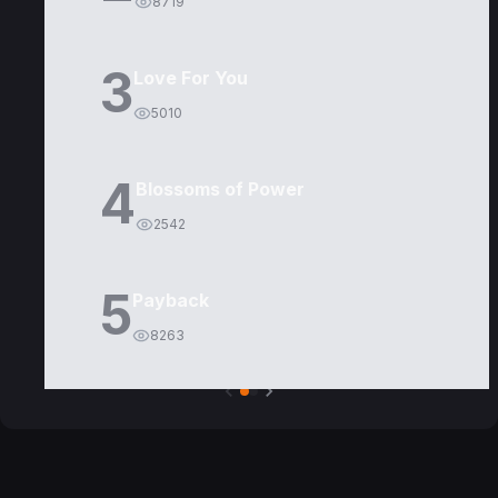
8719
3
Love For You
5010
4
Blossoms of Power
2542
5
Payback
8263