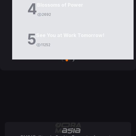
4
Blossoms of Power
2692
5
See You at Work Tomorrow!
11252