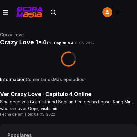
Crazy Love
Crazy Love 1x4
T1 · Capítulo 4
01-05-2022
Información
Comentarios
Más episodios
Ver
Crazy Love
· Capítulo
4
Online
Sina deceives Gojin's friend Segi and enters his house. Kang Min,
who ran over Gojin, visits him.
Fecha de emisión:
01-05-2022
Populares