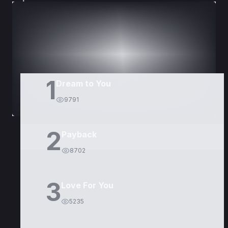
DORAMAS
PELÍCULAS
1
Dream to You
9791
2
Payback
8702
3
Love For You
5235