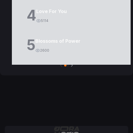
4
Love For You
5114
5
Blossoms of Power
2600