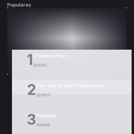
Populares
DORAMAS
PELÍCULAS
1
Dream to You
9202
2
See You at Work Tomorrow!
11017
3
Payback
8465