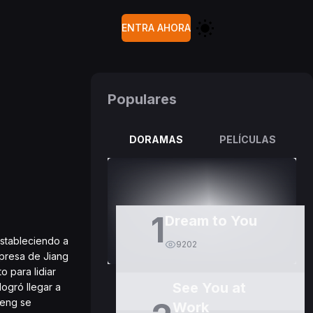
ENTRA AHORA
Populares
DORAMAS
PELÍCULAS
1
Dream to You
Estableciendo a
9202
mpresa de Jiang
 para lidiar
See You at
ogró llegar a
heng se
Work