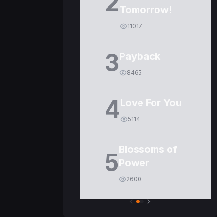
2
Tomorrow!
11017
3
Payback
8465
4
Love For You
5114
Blossoms of
5
Power
2600