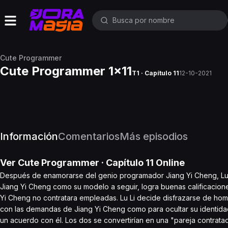
Cute Programmer
Cute Programmer 1x11
T1 · Capítulo 11
12-10-2021
Información
Comentarios
Más episodios
Ver
Cute Programmer
· Capítulo
11
Online
Después de enamorarse del genio programador Jiang Yi Cheng, Lu Li
Jiang Yi Cheng como su modelo a seguir, logra buenas calificacio
Yi Cheng no contratara empleadas. Lu Li decide disfrazarse de hombr
con las demandas de Jiang Yi Cheng como para ocultar su identidad
un acuerdo con él. Los dos se convertirían en una "pareja contrat