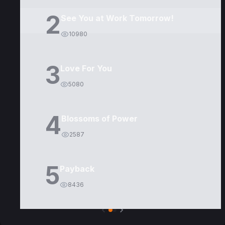
2
See You at Work Tomorrow!
10980
3
Love For You
5080
4
Blossoms of Power
2587
5
Payback
8436