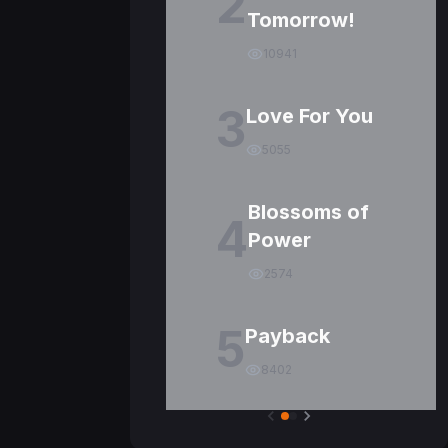
2
Tomorrow!
10941
3
Love For You
5055
Blossoms of
4
Power
2574
5
Payback
8402