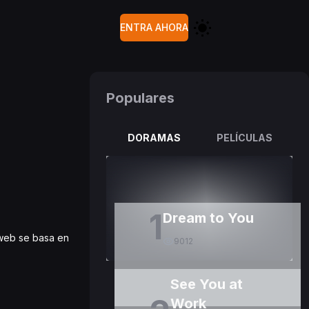
ENTRA AHORA
Populares
DORAMAS
PELÍCULAS
1
Dream to You
e web se basa en
9012
See You at
Work