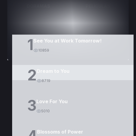
DORAMAS
PELÍCULAS
1
See You at Work Tomorrow!
10859
2
Dream to You
8719
3
Love For You
5010
4
Blossoms of Power