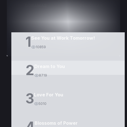
DORAMAS
PELÍCULAS
1
See You at Work Tomorrow!
10859
2
Dream to You
8719
3
Love For You
5010
4
Blossoms of Power