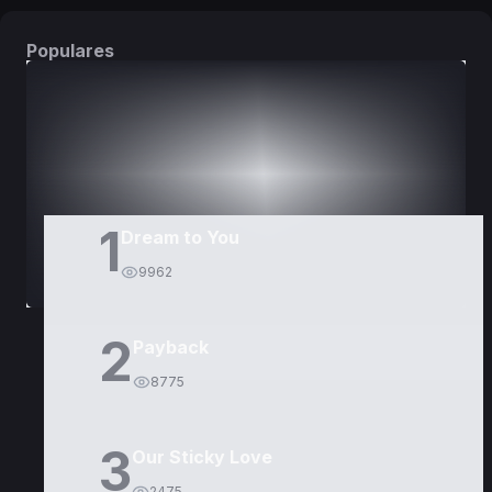
Populares
DORAMAS
PELÍCULAS
1
Dream to You
9962
2
Payback
8775
3
Our Sticky Love
2475