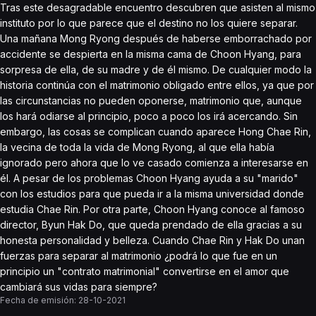
Tras este desagradable encuentro descubren que asisten al mismo
instituto por lo que parece que el destino no los quiere separar.
Una mañana Mong Ryong después de haberse emborrachado por
accidente se despierta en la misma cama de Choon Hyang, para
sorpresa de ella, de su madre y de él mismo. De cualquier modo la
historia continúa con el matrimonio obligado entre ellos, ya que por
las circunstancias no pueden oponerse, matrimonio que, aunque
los hará odiarse al principio, poco a poco los irá acercando. Sin
embargo, las cosas se complican cuando aparece Hong Chae Rin,
la vecina de toda la vida de Mong Ryong, al que ella había
ignorado pero ahora que lo ve casado comienza a interesarse en
él. A pesar de los problemas Choon Hyang ayuda a su "marido"
con los estudios para que pueda ir a la misma universidad donde
estudia Chae Rin. Por otra parte, Choon Hyang conoce al famoso
director, Byun Hak Do, que queda prendado de ella gracias a su
honesta personalidad y belleza. Cuando Chae Rin y Hak Do unan
fuerzas para separar al matrimonio ¿podrá lo que fue en un
principio un "contrato matrimonial" convertirse en el amor que
cambiará sus vidas para siempre?
Fecha de emisión:
28-10-2021