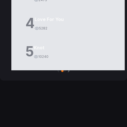
4
Love For You
5282
5
Knot
10240