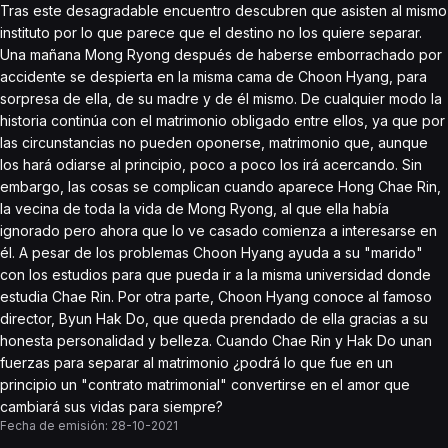
Tras este desagradable encuentro descubren que asisten al mismo
instituto por lo que parece que el destino no los quiere separar.
Una mañana Mong Ryong después de haberse emborrachado por
accidente se despierta en la misma cama de Choon Hyang, para
sorpresa de ella, de su madre y de él mismo. De cualquier modo la
historia continúa con el matrimonio obligado entre ellos, ya que por
las circunstancias no pueden oponerse, matrimonio que, aunque
los hará odiarse al principio, poco a poco los irá acercando. Sin
embargo, las cosas se complican cuando aparece Hong Chae Rin,
la vecina de toda la vida de Mong Ryong, al que ella había
ignorado pero ahora que lo ve casado comienza a interesarse en
él. A pesar de los problemas Choon Hyang ayuda a su "marido"
con los estudios para que pueda ir a la misma universidad donde
estudia Chae Rin. Por otra parte, Choon Hyang conoce al famoso
director, Byun Hak Do, que queda prendado de ella gracias a su
honesta personalidad y belleza. Cuando Chae Rin y Hak Do unan
fuerzas para separar al matrimonio ¿podrá lo que fue en un
principio un "contrato matrimonial" convertirse en el amor que
cambiará sus vidas para siempre?
Fecha de emisión:
28-10-2021