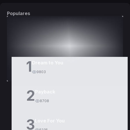
Populares
DORAMAS
PELÍCULAS
1
Dream to You
9803
2
Payback
8708
3
Love For You
5235