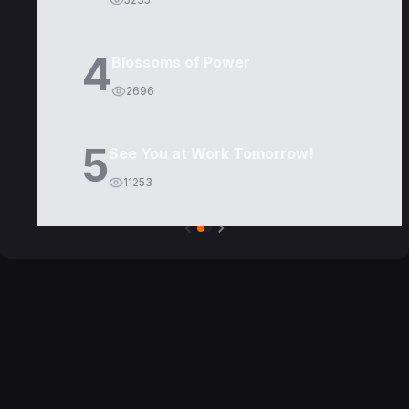
4
Blossoms of Power
2696
5
See You at Work Tomorrow!
11253